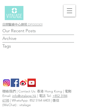
日間醫療中心牌照 DP000301
Our Recent Posts
Archive
Tags
聯絡我們 | Contact Us: 香港 Hong Kong | 電郵
Email:
info@vitalage.hk
| 電話 Tel:
+852 3184
6198
| WhatsApp:
852 5164 6403
| 微信
(WeChat) : vitalage