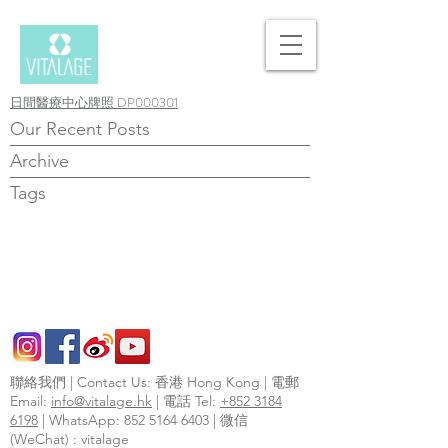
日間醫療中心牌照 DP000301
Our Recent Posts
Archive
Tags
聯絡我們 | Contact Us: 香港 Hong Kong | 電郵
Email:
info@vitalage.hk
| 電話 Tel:
+852 3184
6198
| WhatsApp:
852 5164 6403
| 微信
(WeChat) : vitalage