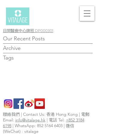
日間醫療中心牌照 DP000301
Our Recent Posts
Archive
Tags
聯絡我們 | Contact Us: 香港 Hong Kong | 電郵
Email:
info@vitalage.hk
| 電話 Tel:
+852 3184
6198
| WhatsApp:
852 5164 6403
| 微信
(WeChat) : vitalage