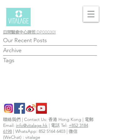
日間醫療中心牌照 DP000301
Our Recent Posts
Archive
Tags
聯絡我們 | Contact Us: 香港 Hong Kong | 電郵
Email:
info@vitalage.hk
| 電話 Tel:
+852 3184
6198
| WhatsApp:
852 5164 6403
| 微信
(WeChat) : vitalage