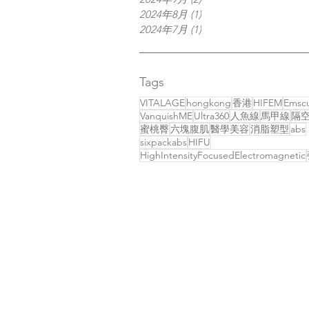
2024年8月
(1)
1 篇文章
2024年7月
(1)
1 篇文章
Tags
VITALAGE
hongkong
香港
HIFEM
Emscu
VanquishME
Ultra360
人魚線
馬甲線
隔
蜜桃臀
六塊腹肌
醫學美容
消脂塑型
abs
sixpackabs
HIFU
HighIntensityFocusedElectromagnetic