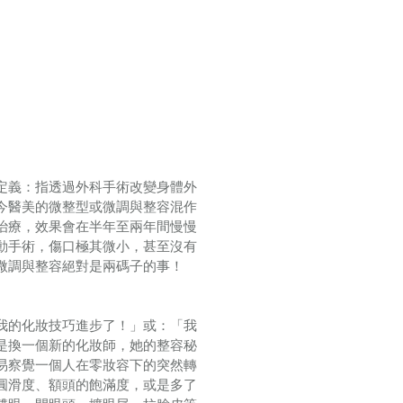
定義：指透過外科手術改變身體外
今醫美的微整型或微調與整容混作
治療，效果會在半年至兩年間慢慢
動手術，傷口極其微小，甚至沒有
微調與整容絕對是兩碼子的事！
我的化妝技巧進步了！」或：「我
是換一個新的化妝師，她的整容秘
易察覺一個人在零妝容下的突然轉
圓滑度、額頭的飽滿度，或是多了