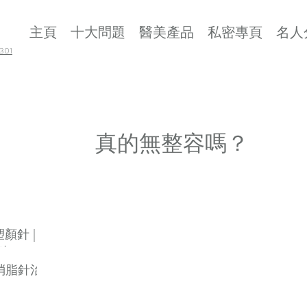
主頁
十大問題
醫美產品
私密專頁
名人
01
真的無整容嗎？
 塑顏針 |
劑
素消脂針治