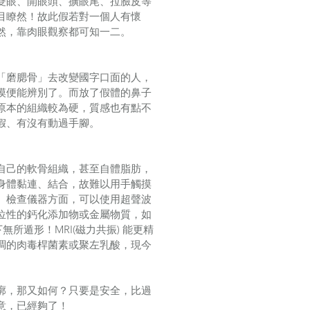
雙眼、開眼頭、擴眼尾、拉臉皮等
目瞭然！故此假若對一個人有懷
然，靠肉眼觀察都可知一二。
「磨腮骨」去改變國字口面的人，
摸便能辨別了。而放了假體的鼻子
原本的組織較為硬，質感也有點不
假、有沒有動過手腳。
自己的軟骨組織，甚至自體脂肪，
身體黏連、結合，故難以用手觸摸
。檢查儀器方面，可以使用超聲波
位性的鈣化添加物或金屬物質，如
下無所遁形！MRI(磁力共振) 能更精
調的肉毒桿菌素或聚左乳酸，現今
廓，那又如何？只要是安全，比過
意，已經夠了！