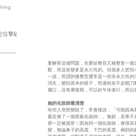
lving
定位擊破
要解答這個問題，先要給整容又稱整形一個
觀，而這改變多是永久性的。但很多人把現
一談，所謂的微整型通常是一些非永久性的
消失，變回原本的樣子，而過程並不必開刀
傷口，沒有康復期，可以於午休進行，所以
她的化妝師最清楚
有些人突然變靚了，常會推說：「可能因為
最近換了一個星級化妝師」。無錯，若果不
密一定被揭穿！因為同一個化妝師，會很容
變，無論鼻子的高度、下巴的長度、兩顴的