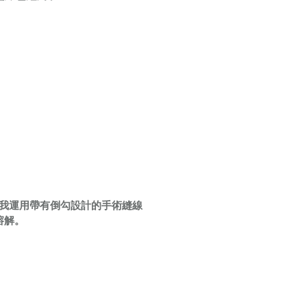
我運用帶有倒勾設計的手術縫線
慢溶解。