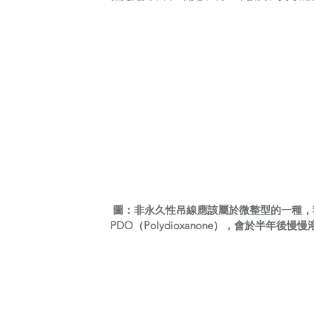
圖：非永久性吊線應該屬於微整型的一種，
PDO（Polydioxanone），會於半年後慢