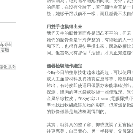
兩個酒窩，絕對逃不過她的肉眼。另外，割
的疤痕，在沒有化妝下，若仔細地看真是一
疑，她樣子跟以前不一樣，而且感覺不太自
用雙手也摸得出來
我們天生的腮骨表面多是凹凸不平的，但若
她們的腮骨會是平滑齊整的，有經驗的人一
lpt
hk
和下巴，也很容易徒手摸出來，因為矽膠比
空溶脂
同。但當然只有那個「法醫」才真正知道虛
儀器檢驗能作繼定
強化肌肉
今時今日的整形技術越來越高超，可以使用
或人工血管材料及異體真皮層等等，較易與
辨出，有時侯即使運用儀器亦未能準確測出
探測，隆胸的鹽水袋或矽袋一照便現形。異
金屬吊線拉皮，在X光或CT scan(電腦掃描)
準地找出軟組織添加物的影踪。但若然是微
的影像儀器是無法檢測得到的。
其實，就算真的整了容、抑或微調了五官輪
往更完美，自己開心、另一半接受、父母滿