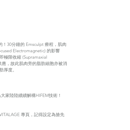
0分鐘的 Emsculpt 療程，肌肉
used Electromagnetic) 的影響
縮 (Supramaxial 
的能量供應，故此肌肉旁的脂肪細胞亦被消
脂肪厚度。
E會為大家陸陸續續解構HIFEM技術！
ITALAGE 專頁，記得設定為搶先