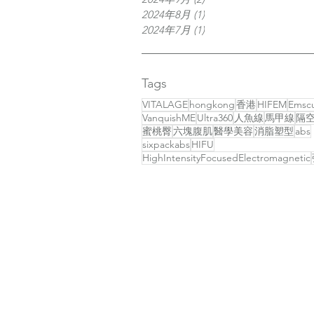
2024年8月
(1)
1 篇文章
2024年7月
(1)
1 篇文章
Tags
VITALAGE
hongkong
香港
HIFEM
Emscu
VanquishME
Ultra360
人魚線
馬甲線
隔
蜜桃臀
六塊腹肌
醫學美容
消脂塑型
abs
sixpackabs
HIFU
HighIntensityFocusedElectromagnetic