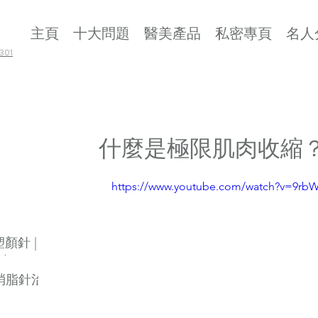
主頁
十大問題
醫美產品
私密專頁
名人
01
什麼是極限肌肉收縮
https://www.youtube.com/watch?v=9rb
 塑顏針 |
劑
素消脂針治