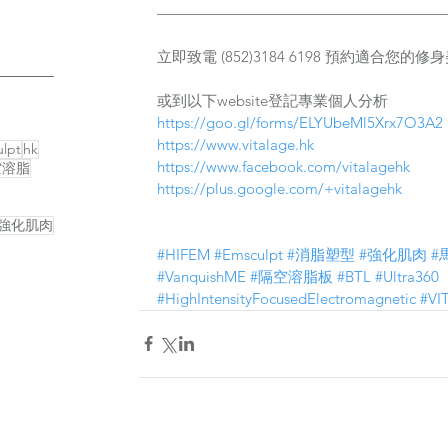
———————————————————
立即致電 (852)3184 6198 預約適合您的
或到以下website登記專業個人分析
https://goo.gl/forms/ELYUbeMl5Xrx7O3A2
https://www.vitalage.hk
lpt
hk
https://www.facebook.com/vitalagehk
空溶脂
https://plus.google.com/+vitalagehk
強化肌肉
#HIFEM
#Emsculpt
#消脂塑型
#強化肌肉
#
#VanquishME
#隔空溶脂板
#BTL
#Ultra360
#HighIntensityFocusedElectromagnetic
#VI