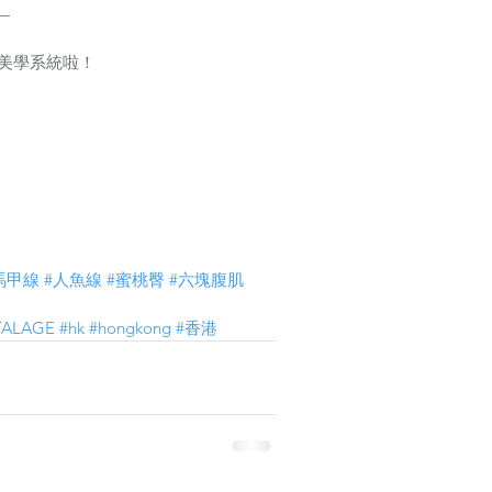
—
修身美學系統啦！
馬甲線
#人魚線
#蜜桃臀
#六塊腹肌
TALAGE
#hk
#hongkong
#香港