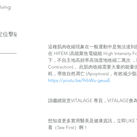
lving
定位擊破
這種肌肉收縮現象在一般運動中是無法達到的！3
在 HIFEM (高能聚焦電磁能 High Intensity Foc
下，不自主地高頻率高強度地收縮二萬次 ，即極限收
Contraction) 。此肌肉收縮需要大量
耗，導致自然凋亡 (Apoptosis)，有效減少
https://youtu.be/9rbWu-geuaE
請繼續留意VITALAGE 專頁，VITALAG
想知道更多實用醫美及健康資訊，立即LIKE V
看（See First）啊！