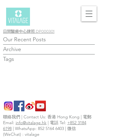
日間醫療中心牌照 DP000301
Our Recent Posts
Archive
Tags
聯絡我們 | Contact Us: 香港 Hong Kong | 電郵
Email:
info@vitalage.hk
| 電話 Tel:
+852 3184
6198
| WhatsApp:
852 5164 6403
| 微信
(WeChat) : vitalage