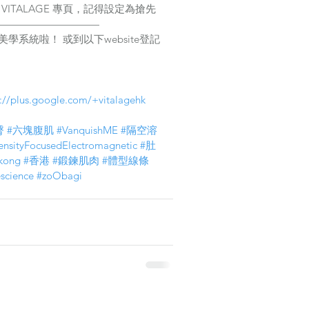
VITALAGE 專頁，記得設定為搶先
————————————
修身美學系統啦！ 或到以下website登記
s://plus.google.com/+vitalagehk
臀
#六塊腹肌
#VanquishME
#隔空溶
ensityFocusedElectromagnetic
#肚
kong
#香港
#鍛鍊肌肉
#體型線條
science
#zoObagi