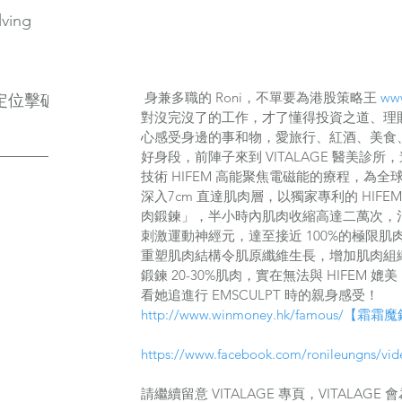
lving
 身兼多職的 Roni，不單要為港股策略王 
ww
定位擊破
對沒完沒了的工作，才了懂得投資之道、理
心感受身邊的事和物，愛旅行、紅酒、美食、下
好身段，前陣子來到 VITALAGE 醫美診所，
技術 HIFEM 高能聚焦電磁能的療程，為
深入7cm 直達肌肉層，以獨家專利的 HIF
肉鍛鍊」，半小時內肌肉收縮高達二萬次，
刺激運動神經元，達至接近 100%的極限
重塑肌肉結構令肌原纖維生長，增加肌肉組
鍛鍊 20-30%肌肉，實在無法與 HIFEM 媲美 
看她追進行 EMSCULPT 時的親身感受！
http://www.winmoney.hk/famous/【
https://www.facebook.com/ronileungns/vi
請繼續留意 VITALAGE 專頁，VITALAGE