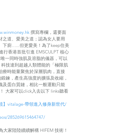
w.winmoney.hk
 撰寫專欄，還要面
財之道、愛美之道；認為女人要用
廚…...但更愛美！為了keep住美
進行香港首批引進 EMSCULPT 核心
全球唯一同時強肌及溶脂的儀器，可以
EM 科技達到超越人類體能的「極限肌
治療時能量聚焦於深層肌肉，直接
肌肉鍛鍊，產生高強度的擴張及收縮，
織及蛋白質鏈，相比一般運動只能
！ 大家可以click入去以下 links聽看
霜霜魔鏡】vitalage-帶領進入修身新世代/
deos/285269615464747/
 會為大家陸陸續續解構 HIFEM 技術！ 