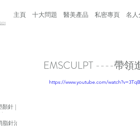
主頁
十大問題
醫美產品
私密專頁
名人
01
EMSCULPT ----
https://www.youtube.com/watch?v=3Tq
 塑顏針 |
劑
素消脂針治