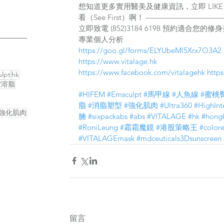
想知道更多實用醫美及健康資訊，立即 LIKE 
看（See First）啊！ ————————
立即致電 (852)3184 6198 預約適合您的
專業個人分析
https://goo.gl/forms/ELYUbeMl5Xrx7O3A2 
https://www.vitalage.hk 
https://www.facebook.com/vitalagehk
http
lpt
hk
空溶脂
#HIFEM
#Emsculpt
#馬甲線
#人魚線
#蜜桃
脂
#消脂塑型
#強化肌肉
#Ultra360
#HighInt
強化肌肉
腩
#sixpackabs
#abs
#VITALAGE
#hk
#hong
#RoniLeung
#霜霜魔鏡
#港股策略王
#colore
#VITALAGEmask
#mdceuticals3Dsunscreen
留言