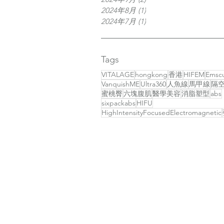
2024年8月
(1)
1 篇文章
2024年7月
(1)
1 篇文章
Tags
VITALAGE
hongkong
香港
HIFEM
Emscu
VanquishME
Ultra360
人魚線
馬甲線
隔
蜜桃臀
六塊腹肌
醫學美容
消脂塑型
abs
sixpackabs
HIFU
HighIntensityFocusedElectromagnetic