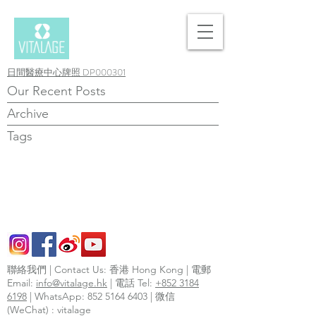
日間醫療中心牌照 DP000301
Our Recent Posts
Archive
Tags
聯絡我們 | Contact Us: 香港 Hong Kong | 電郵
Email:
info@vitalage.hk
| 電話 Tel:
+852 3184
6198
| WhatsApp:
852 5164 6403
| 微信
(WeChat) : vitalage