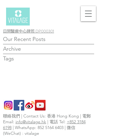
日間醫療中心牌照 DP000301
Our Recent Posts
Archive
Tags
聯絡我們 | Contact Us: 香港 Hong Kong | 電郵
Email:
info@vitalage.hk
| 電話 Tel:
+852 3184
6198
| WhatsApp:
852 5164 6403
| 微信
(WeChat) : vitalage