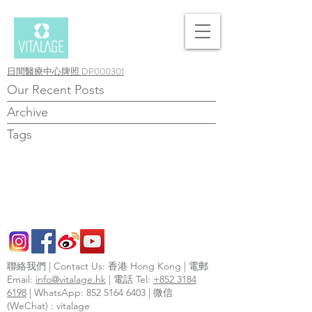
日間醫療中心牌照 DP000301
Our Recent Posts
Archive
Tags
聯絡我們 | Contact Us: 香港 Hong Kong | 電郵
Email:
info@vitalage.hk
| 電話 Tel:
+852 3184
6198
| WhatsApp:
852 5164 6403
| 微信
(WeChat) : vitalage