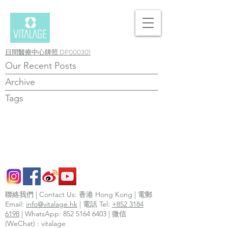
日間醫療中心牌照 DP000301
Our Recent Posts
Archive
Tags
聯絡我們 | Contact Us: 香港 Hong Kong | 電郵
Email:
info@vitalage.hk
| 電話 Tel:
+852 3184
6198
| WhatsApp:
852 5164 6403
| 微信
(WeChat) : vitalage