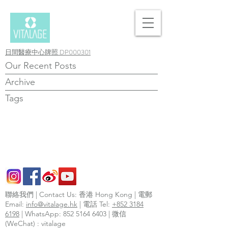
日間醫療中心牌照 DP000301
Our Recent Posts
Archive
Tags
聯絡我們 | Contact Us: 香港 Hong Kong | 電郵
Email:
info@vitalage.hk
| 電話 Tel:
+852 3184
6198
| WhatsApp:
852 5164 6403
| 微信
(WeChat) : vitalage