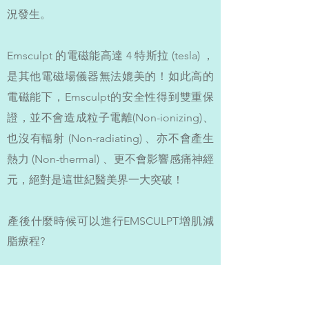
況發生。
Emsculpt 的電磁能高達 4 特斯拉 (tesla) ，
是其他電磁場儀器無法媲美的！如此高的
電磁能下，Emsculpt的安全性得到雙重保
證，並不會造成粒子電離(Non-ionizing)、
也沒有輻射 (Non-radiating) 、亦不會產生
熱力 (Non-thermal) 、更不會影響感痛神經
元，絕對是這世紀醫美界一大突破！
產後什麼時候可以進行EMSCULPT增肌減
脂療程?
EMSCULPT ™增肌減脂療程改善腹直肌分
離，收緊產後腹部。