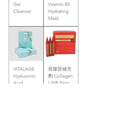
Gel
Vitamin B5
Cleanser
Hydrating
Mask
VITALAGE
骨膠原補充
Hyaluronic
劑 Collagen
Acid
Lift® Paris
Moisturizing
Mask