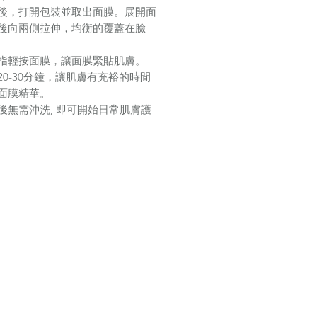
後，打開包裝並取出面膜。展開面
後向兩側拉伸，均衡的覆蓋在臉
指輕按面膜，讓面膜緊貼肌膚。
20-30
分鐘，讓肌膚有充裕的時間
面膜精華。
後無需沖洗
,
即可開始日常肌膚護
每週使用
1
－
2
次，亦可依據個人需
增加使用頻率。
類型：
適合所有肌膚類型