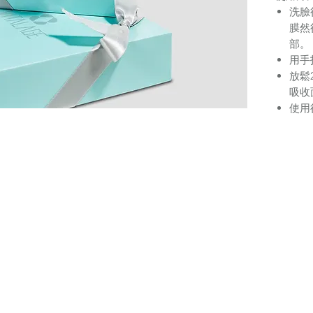
洗臉
膜然
部。
用手
放鬆
吸收
使用
理。
建議
要而
肌膚