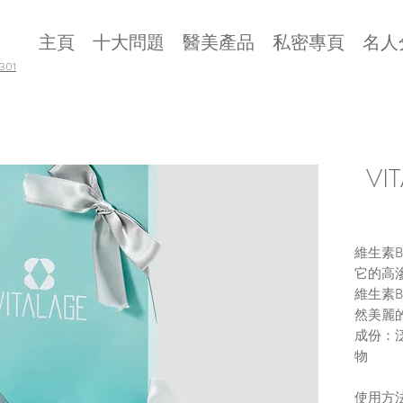
主頁
十大問題
醫美產品
私密專頁
名人
01
VIT
維生素
B
它的高
維生素
然美麗
成份：
物
使用方