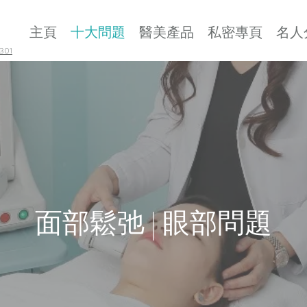
主頁
十大問題
醫美產品
私密專頁
名人
01
面部鬆弛 | 眼部問題