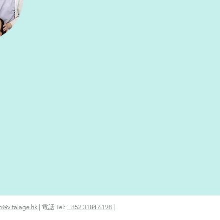
fo@vitalage.hk
| 電話 Tel:
+852 3184 6198
|