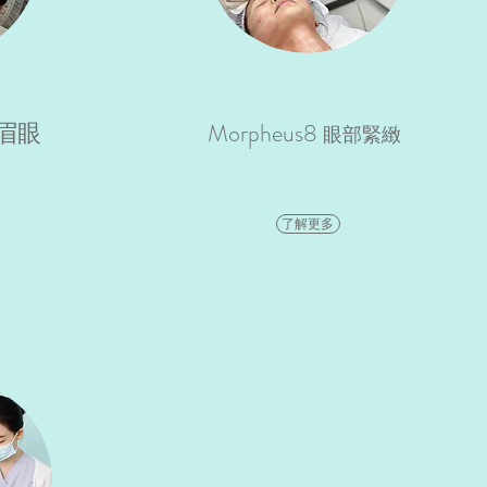
升眉眼
Morpheus8
眼部緊緻
了解更多