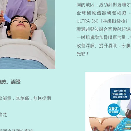
同的成因，必須針對處理才能夠
全球醫療儀器研發權威 ----
ULTRA 360《神級眼袋槍
環迴超聲波融合單極射頻逆
一吋肌膚增加骨膠原含量，
改善浮腫、提升眉眼，令肌
光彩！
強效、認證
出能量，無創傷，無恢復期
痛楚
骨膠原及彈性纖維