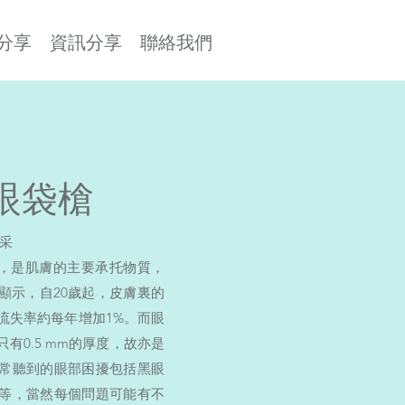
分享
資訊分享
聯絡我們
眼袋槍
采
%，是肌膚的主要承托物質，
顯示，自20歲起，皮膚裏的
少，流失率約每年增加1%。而眼
有0.5 mm的厚度，故亦是
常聽到的眼部困擾包括黑眼
等，當然每個問題可能有不