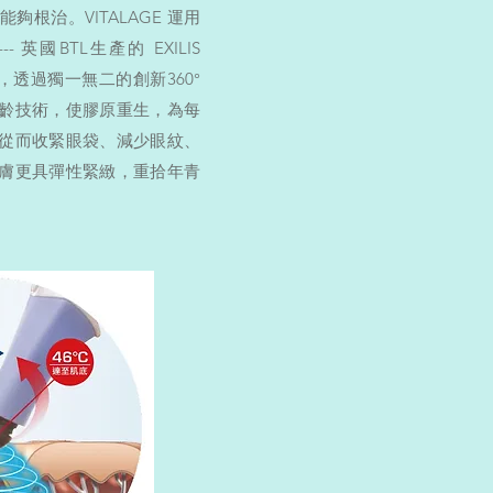
根治。VITALAGE 運用
 英國BTL生產的 EXILIS
》，透過獨一無二的創新360°
齡技術，使膠原重生，為每
從而收緊眼袋、減少眼紋、
膚更具彈性緊緻，重拾年青