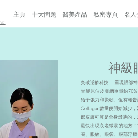
主頁
十大問題
醫美產品
私密專頁
名人
01
神級
突破逆齡科技 重現眼部神
骨膠原佔皮膚總重量約70
給予張力和緊韌。但有報告
Collagen數量便開始減
部皮膚可算是全身最薄的，只
最快出現衰老徵狀的地方！
圈、眼紋、眼袋、眼部浮腫