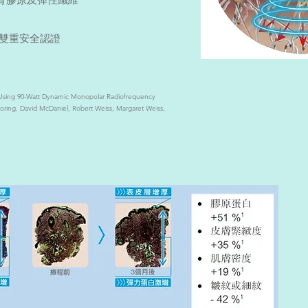
CE雙重安全認證
y Using 90-Watt Dynamic Monopolar Radiofrequency
ring, David McDaniel, Robert Weiss, Margaret Weiss,