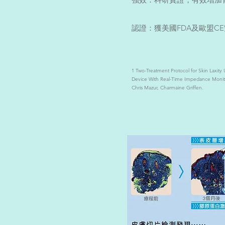
認證：獲美國FDA及歐盟
1 Two-Treatment Protocol for Skin Laxit
Device With Real-Time Impedance Monito
Chris Mazur, Charmaine Griffen.