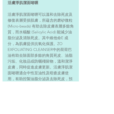
活膚淨肌潔面啫喱
活膚淨肌潔面啫喱可以溫和去除死皮及
修復表層受損肌膚，所蘊含的磨砂微粒
(Micro-beads) 有助去除皮膚表層多餘角
質，而水楊酸 (Salicylic Acid) 能減少油
脂分泌及清除死皮。其中維他命E 成
分，為肌膚提供抗氧化保護。ZO
EXFOLIATING CLEANSER中的荷荷巴
油有助去除面部多餘的角質死皮、油脂
污垢、化妝品或防曬殘留物，溫和潔淨
皮膚，同時促進皮膚更新。活膚淨肌潔
面啫喱適合中性至油性及暗瘡皮膚使
用，有助控製油脂分泌及去除死皮，預
防暗瘡滋生，減低暗瘡出現的機會。
EXFOLIATING CLEANSER is a gentle
exfoliating cleanser for normal to oily
skin that targets surface oil leaving the
聯絡我們 | Contact Us: 香港 Hong Kong | 電郵
skin feeling clean, but not stripped and