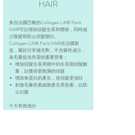
HAIR
來自法國巴黎的
Collagen Lift® Paris
HAIR
可以增加頭髮生長和體積，同時減
少脫髮和防止頭髮變白。
Collagen Lift® Paris HAIR在法國製
造，屬於日常補充劑，不含藥性成分，
為毛囊提供所需的重要營養：
增加頭髮生長周期中的生長期頭髮數
量，以獲得更飽滿的頭髮
增加角蛋白的產生，使頭髮更強壯
刺激毛囊色素細胞產生黑色素，以防
止白髮
十大有效成分
香檳葡萄籽提取物*防止脫髮：來自
香檳葡萄的葡萄籽提取物，使頭髮時
刻保持在活躍的生長期，防止脫髮。
角蛋白強化頭髮：90%的頭髮纖維是