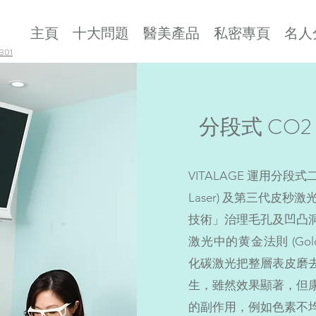
主頁
十大問題
醫美產品
私密專頁
名人
01
分段式 CO
VITALAGE 運用分段式二氧
Laser) 及第三代皮秒激光
技術」治理毛孔及凹凸
激光中的黄金法則 (Gold
化碳激光把整層表皮磨
生，雖然效果顯著，但
的副作用，例如色素不