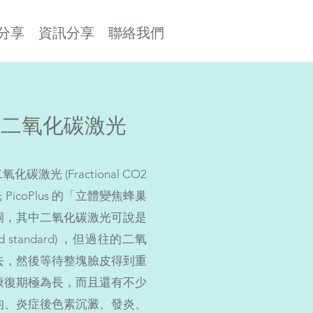
分享
資訊分享
聯絡我們
2 二氧化碳激光
化碳激光 (Fractional CO2
 PicoPlus 的「立體變焦蜂巢
洞，其中二氧化碳激光可說是
 standard) ，但過往的二氧
去，然後等待整塊臉皮得到重
康復期極為長，而且還有不少
均、炎症後色素沉澱、發炎、