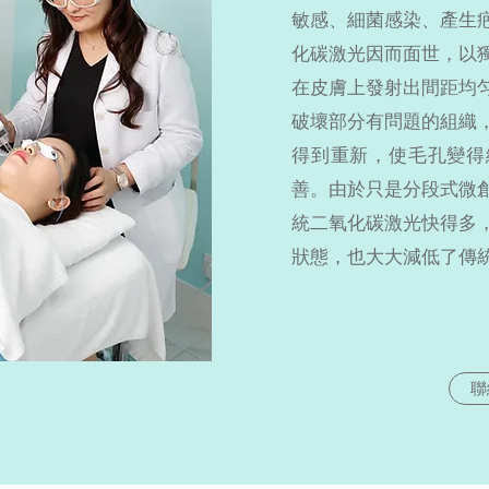
敏感、細菌感染、產生
化碳激光因而面世，以
在皮膚上發射出間距均
破壞部分有問題的組織
得到重新，使毛孔變得
善。由於只是分段式微
統二氧化碳激光快得多
狀態，也大大減低了傳
聯