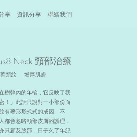
分享
資訊分享
聯絡我們
eus8 Neck 頸部治療
改善頸紋 增厚肌膚
在樹幹內的年輪，它反映了我
密！」此話只說對一小部份而
紋有著形形式式的成因。不
人都會忽略頸部皮膚的護理，
亦只顧及臉部，日子久了年紀