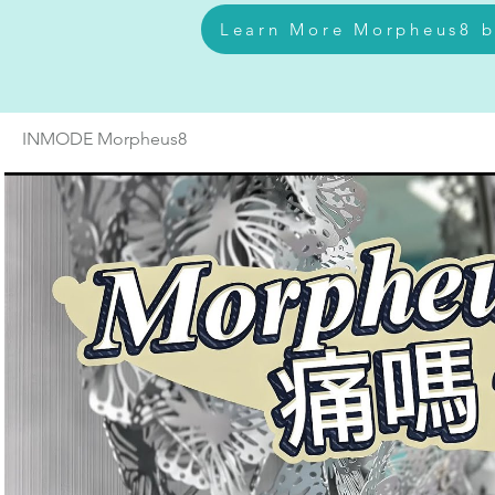
Learn More Morpheus8 
INMODE Morpheus8
播放影片