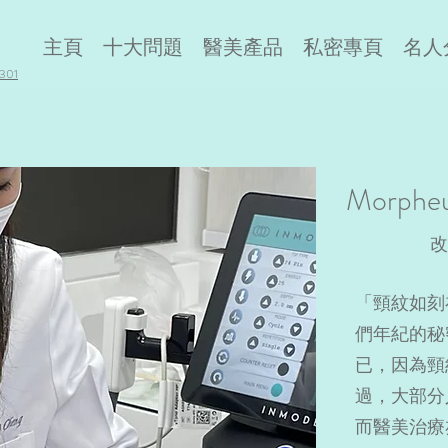
主頁
十大問題
醫美產品
私密專頁
名人
01
Morph
「頸紋如刻
們年紀的秘
已，因為頸
過，大部分
而醫美治療