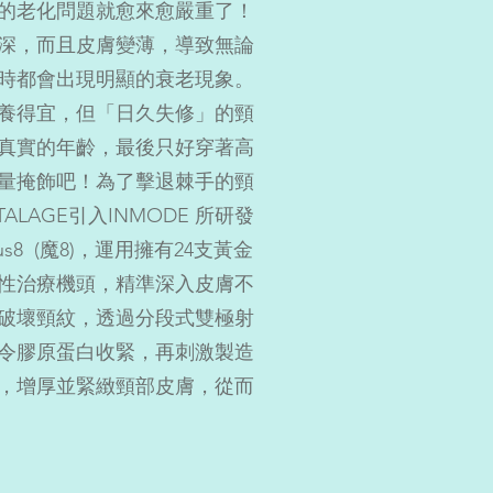
的老化問題就愈來愈嚴重了！
深，而且皮膚變薄，導致無論
時都會出現明顯的衰老現象。
養得宜，但「日久失修」的頸
真實的年齡，最後只好穿著高
量掩飾吧！為了擊退棘手的頸
TALAGE引入INMODE 所研發
eus8 (魔8)，運用擁有24支黃金
性治療機頭，精準深入皮膚不
破壞頸紋，透過分段式雙極射
令膠原蛋白收緊，再刺激製造
，增厚並緊緻頸部皮膚，從而