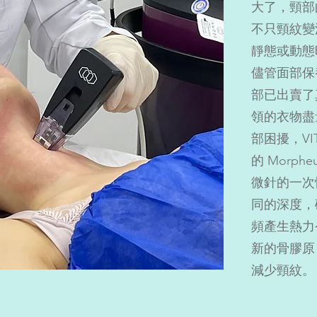
大了，頸部
不只頸紋變
靜態或動態
儘管面部保
部已出賣了
領的衣物盡
部困擾，VI
的 Morph
微針的一次
同的深度，
頻產生熱力
新的骨膠原
減少頸紋。