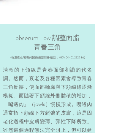
pbserum Low 調整面脂
青春三角
(香港衛生署表列醫療儀器註冊編號：HKMD NO. 252986)
清晰的下颌線是青春面部和諧的代名
詞。然而，衰老及各種因素會導致青春
三角反轉，使面部輪廓與下頷線條逐漸
模糊。而隨著下頷線外側體積的增加，
「嘴邊肉」（jowls）慢慢形成。嘴邊肉
通常指下頷線下方鬆弛的皮膚，這是因
老化過程中皮膚變薄、彈性下降所致。
雖然這個過程無法完全阻止，但可以延