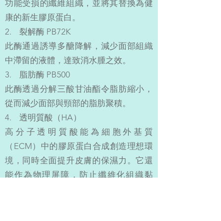
功能受損的纖維組織，並將其替換為健
康的新生膠原蛋白。
2. 裂解酶 PB72K
此酶通過誘導多醣降解，減少面部組織
中滯留的液體，達致消水腫之效。
3. 脂肪酶 PB500
此酶透過分解三酸甘油酯令脂肪縮小，
從而減少面部與頸部的脂肪聚積。
4. 透明質酸（HA）
高分子透明質酸能為細胞外基質
（ECM）中的膠原蛋白合成創造理想環
境，同時全面提升皮膚的保濕力。它還
能作為物理屏障，防止纖維化組織黏
連。
聯絡我們