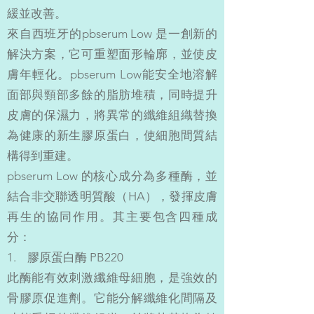
緩並改善。
來自西班牙的pbserum Low 是一創新的
解決方案，它可重塑面形輪廓，並使皮
膚年輕化。pbserum Low能安全地溶解
面部與頸部多餘的脂肪堆積，同時提升
皮膚的保濕力，將異常的纖維組織替換
為健康的新生膠原蛋白，使細胞間質結
構得到重建。
pbserum Low 的核心成分為多種酶，並
結合非交聯透明質酸（HA），發揮皮膚
再生的協同作用。其主要包含四種成
分：
1. 膠原蛋白酶 PB220
此酶能有效刺激纖維母細胞，是強效的
骨膠原促進劑。它能分解纖維化間隔及