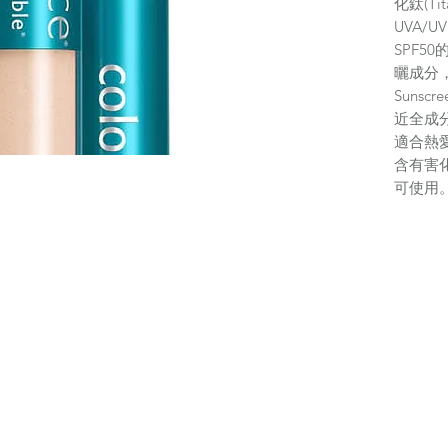
化鈦(Ti
UVA/
SPF5
曬成分，而C
Sunsc
近全成分
適合熱
含有害
可使用
Colores
SPF5
(Skin 
常及運
Colores
SPF5
薦，包括 
等等。