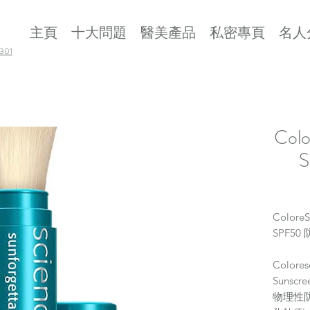
主頁
十大問題
醫美產品
私密專頁
名人
01
Colo
S
ColoreS
SPF5
Color
Sunsc
物理性防