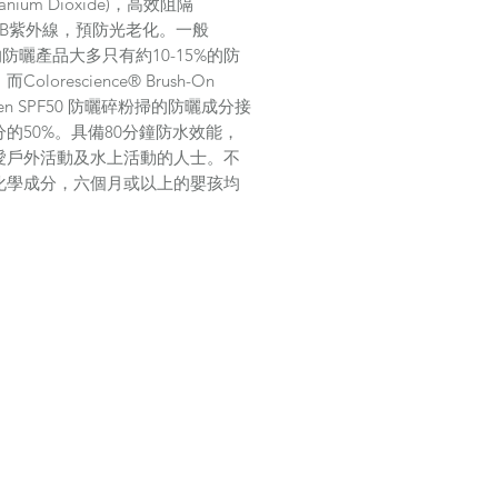
tanium Dioxide)，高效阻隔
UVB紫外線，預防光老化。一般
0的防曬產品大多只有約10-15%的防
olorescience® Brush-On
reen SPF50 防曬碎粉掃的防曬成分接
的50%。具備80分鐘防水效能，
愛戶外活動及水上活動的人士。不
化學成分，六個月或以上的嬰孩均
。
cience® Brush-On Sunscreen
0 防曬碎粉掃榮獲美國皮膚癌基金會
Cancer Foundation)認可，推薦為日
動時的防曬產品。同時，
cience® Brush-On Sunscreen
0 防曬碎粉掃亦獲得多個傳媒機構推
InStyle雜誌、NEWBEAUTY雜誌