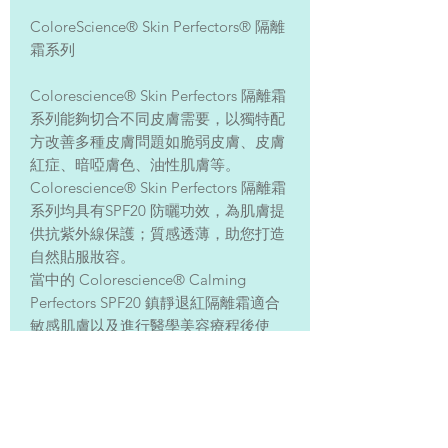
ColoreScience® Skin Perfectors® 隔離
霜系列
Colorescience® Skin Perfectors 隔離霜
系列能夠切合不同皮膚需要，以獨特配
方改善多種皮膚問題如脆弱皮膚、皮膚
紅症、暗啞膚色、油性肌膚等。
Colorescience® Skin Perfectors 隔離霜
系列均具有SPF20 防曬功效，為肌膚提
供抗紫外線保護；質感透薄，助您打造
自然貼服妝容。
當中的 Colorescience® Calming
Perfectors SPF20 鎮靜退紅隔離霜適合
敏感肌膚以及進行醫學美容療程後使
用，有助緩和皮膚刺激及紅症；即時均
勻膚色，撫平毛孔。蘊含多種抗氧化成
分如仙人掌萃取精華，有助鎮靜肌膚。