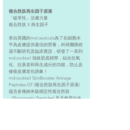
複合胜肽再生因子原液
「破革性」活膚力量
複合胜肽 X 再生因子
來自英國的md:ceuticals為了在細胞水
平為皮膚提供最佳的營養，科研團隊經
過不斷研究及臨床實證，研發了一系列
md:cocktail 強效肌底精華，結合抗氧
化、抗衰老和再生成分的功能，防止及
修復皮膚老化跡象！
md:cocktail SkinBooster Antiage
Peptides-GF (複合胜肽再生因子原液)
蘊含多種納米級穩定性複合胜肽
（Biomimetic Peptides) 及天然蛋白生
長因子（EGF, IGF-1, bFGF)，針對皮膚
的各種需求，選用不同數值及類別的氨
基酸組合。md:ceuticals 嶄新高濃度原
液的納米級複合胜肽及天然蛋白生長因