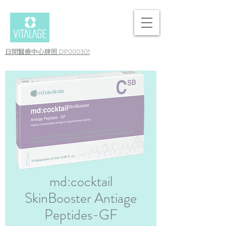
日間醫療中心牌照 DP000301
md:cocktail
SkinBooster Antiage
Peptides-GF