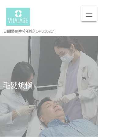
日間醫療中心牌照 DP000301
毛髮煩惱