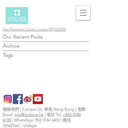
Day Procedure Centre Licence DP000301
Our Recent Posts
Archive
Tags
聯絡我們 | Contact Us: 香港 Hong Kong | 電郵
Email:
info@vitalage.hk
| 電話 Tel:
+852 3184
6198
| WhatsApp:
852 5164 6403
| 微信
(WeChat) : vitalage