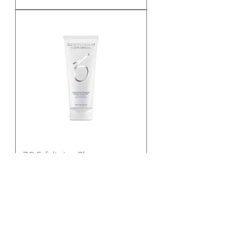
ZO Exfoliating Cleaner
聯絡我們 | Contact Us: 香港 Hong Kong | 電郵
Email:
info@vitalage.hk
| 電話 Tel:
+852 3184
6198
| WhatsApp:
852 5164 6403
| 微信