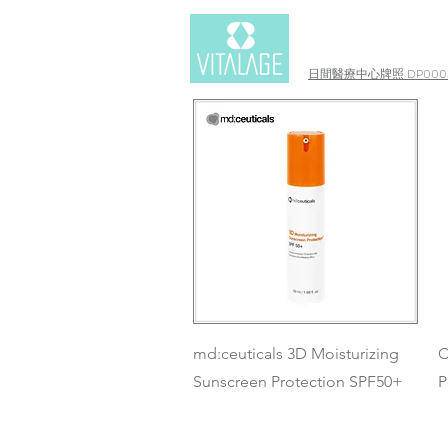
日間醫療中心牌照 DP0003
快速瀏覽
md:ceuticals 3D Moisturizing
C
Sunscreen Protection SPF50+
P