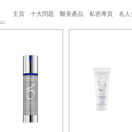
主頁
十大問題
醫美產品
私密專頁
名人
01