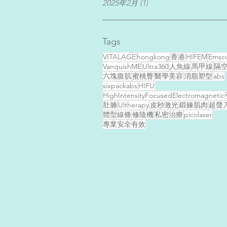
2025年2月
(1)
1 篇文章
Tags
VITALAGE
hongkong
香港
HIFEM
Emscu
VanquishME
Ultra360
人魚線
馬甲線
隔
六塊腹肌
蜜桃臀
醫學美容
消脂塑型
abs
sixpackabs
HIFU
HighIntensityFocusedElectromagnetic
肚腩
Ultherapy
皮秒激光
鍛鍊肌肉
超聲
體型線條
修陰機
私密治療
picolaser
專業安全有效