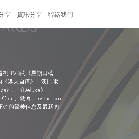
分享
資訊分享
聯絡我們
視 TVB的《星期日檔
視的《港人自講》、澳門電
ca》、《Deluxe》、
at、微博、Instagram
把正確的醫美信息及最新的