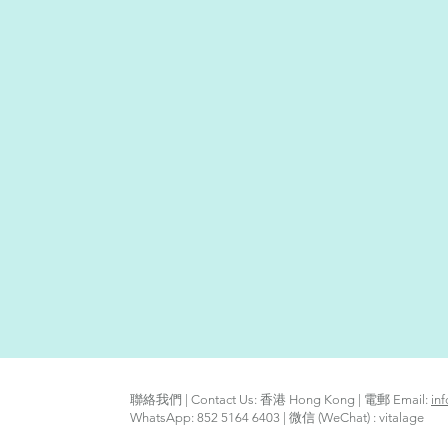
聯絡我們 | Contact Us: 香港 Hong Kong | 電郵 Email:
in
WhatsApp: 852 5164 6403 | 微信 (WeChat) : vitalage