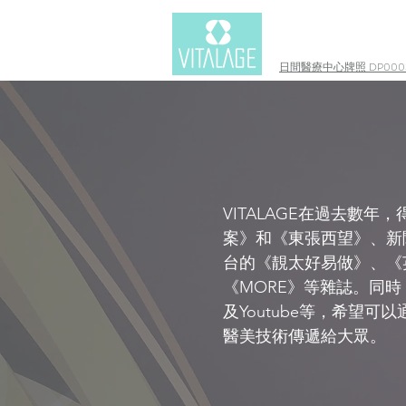
日間醫療中心牌照 DP0003
VITALAGE在過去數
案》和《東張西望》、新聞
台的《靚太好易做》、《英文虎
《MORE》等雜誌。同時，V
及Youtube等，希望
醫美技術傳遞給大眾。