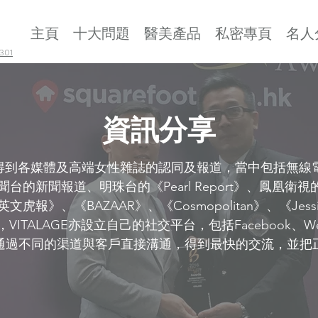
主頁
十大問題
醫美產品
私密專頁
名人
01
資訊分享
年，得到各媒體及高端女性雜誌的認同及報道，當中包括無線電
台的新聞報道、明珠台的《Pearl Report》、鳳凰衛
報》、《BAZAAR》、《Cosmopolitan》、《Jessi
ITALAGE亦設立自己的社交平台，包括Facebook、WeCh
可以通過不同的渠道與客戶直接溝通，得到最快的交流，並