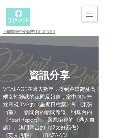
日間醫療中心牌照 DP000301
資訊分享
VITALAGE在過去數年，得到各媒體及高
端女性雜誌的認同及報道，當中包括無
線電視 TVB的《星期日檔案》和《東張
西望》、新聞台的新聞報道、明珠台的
《Pearl Report》、鳳凰衛視的《港人自
講》、澳門電台的《靚太好易做》、
《英文虎報》、《BAZAAR》、