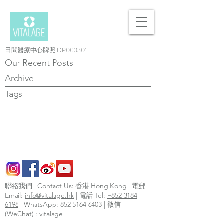
日間醫療中心牌照 DP000301
Our Recent Posts
Archive
Tags
聯絡我們 | Contact Us: 香港 Hong Kong | 電郵
Email:
info@vitalage.hk
| 電話 Tel:
+852 3184
6198
| WhatsApp:
852 5164 6403
| 微信
(WeChat) : vitalage