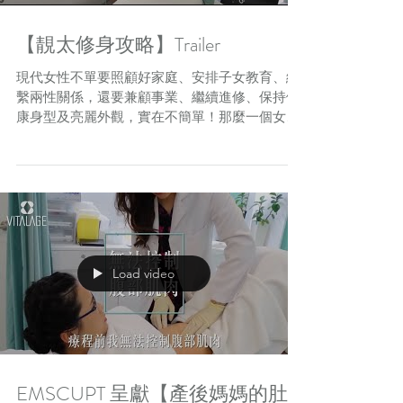
【靚太修身攻略】Trailer
現代女性不單要照顧好家庭、安排子女教育、維
繫兩性關係，還要兼顧事業、繼續進修、保持健
康身型及亮麗外觀，實在不簡單！那麼一個女人
結咗婚、生咗仔，點樣先至唔會變「師奶」？如
何才能夠成為一位「靚太」呢？究竟有何攻略？
快啲click入去《靚太修身攻略》睇下啦！此片只
為Trailer Ve
Load video
EMSCUPT 呈獻【產後媽媽的肚