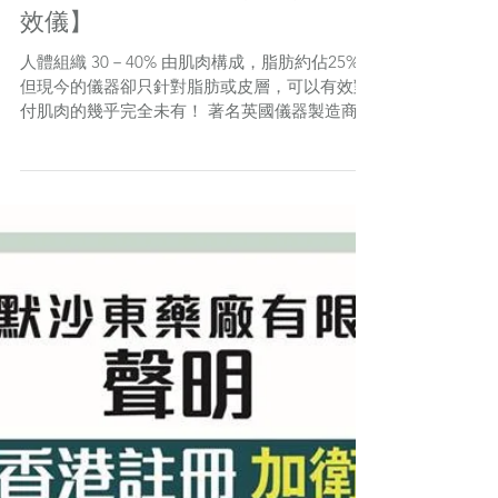
效儀】
人體組織 30－40% 由肌肉構成，脂肪約佔25%，
但現今的儀器卻只針對脂肪或皮層，可以有效對
付肌肉的幾乎完全未有！ 著名英國儀器製造商
BTL 突破醫療科技，最新研發推出 EMSCULPT
™，為全球唯一「增肌減脂」雙效儀，獲美國
FDA、歐盟 CE...