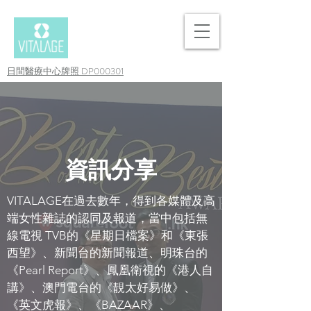
日間醫療中心牌照 DP000301
資訊分享
VITALAGE在過去數年，得到各媒體及高
端女性雜誌的認同及報道，當中包括無
線電視 TVB的《星期日檔案》和《東張
西望》、新聞台的新聞報道、明珠台的
《Pearl Report》、鳳凰衛視的《港人自
講》、澳門電台的《靚太好易做》、
《英文虎報》、《BAZAAR》、