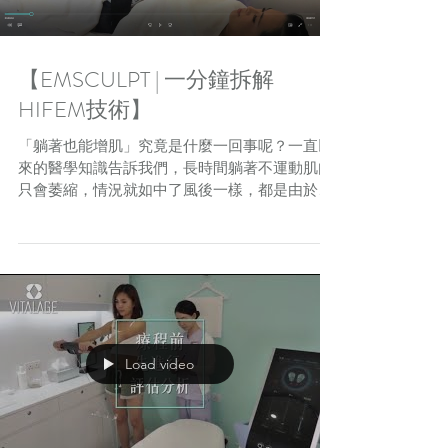
【EMSCULPT | 一分鐘拆解
HIFEM技術】
「躺著也能增肌」究竟是什麼一回事呢？一直以
來的醫學知識告訴我們，長時間躺著不運動肌肉
只會萎縮，情況就如中了風後一樣，都是由於不
能活動導致肌肉慢慢變小。那麼為何躺著又能增
加肌肉呢？快啲click入去睇下箇中原理！一分鐘
內同你拆解HIFEM技術，如何做到極限肌肉收
縮...
Load video