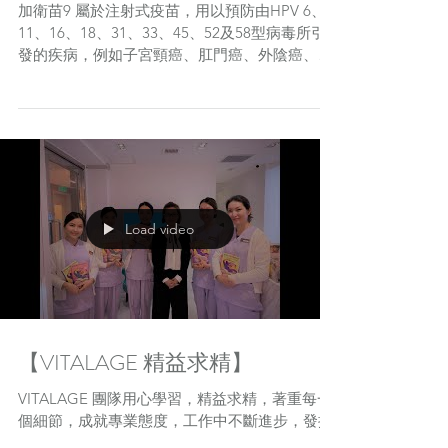
【認清加衛苗9】
加衛苗9 屬於注射式疫苗，用以預防由HPV 6、
11、16、18、31、33、45、52及58型病毒所引
發的疾病，例如子宮頸癌、肛門癌、外陰癌、陰
道癌及椰菜花(生殖器官濕疣) 等。香港衛生署對
所有藥物及針劑品質都有嚴格的監管準則，加衛
苗9至然也不例外，以免對市民健康造成危害...
Load video
【VITALAGE 精益求精】
VITALAGE 團隊用心學習，精益求精，著重每一