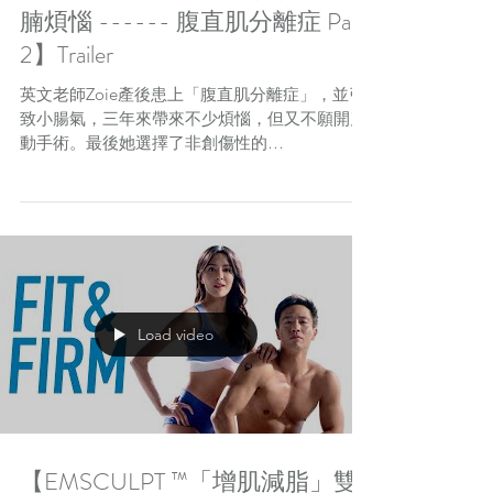
腩煩惱 ------ 腹直肌分離症 Part
2】Trailer
英文老師Zoie產後患上「腹直肌分離症」，並引
致小腸氣，三年來帶來不少煩惱，但又不願開刀
動手術。最後她選擇了非創傷性的
EMSCULPT，希望利用 HIFEM 技術令腹肌再
現、「肚腩」不再！Zoie於 VITALAGE 完成了6
次治療，究竟效果如何？當中原理又是怎麼樣
的？那一定要
Load video
【EMSCULPT ™「增肌減脂」雙