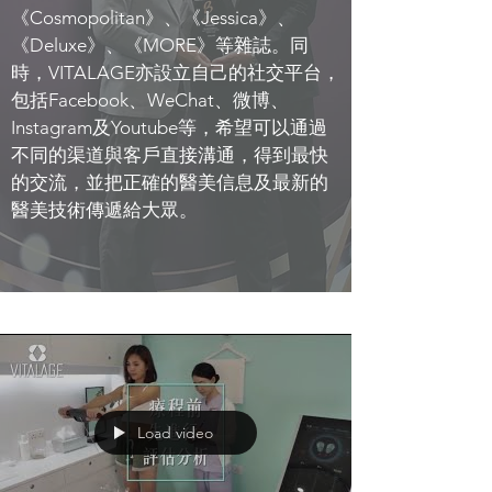
《Cosmopolitan》、《Jessica》、
《Deluxe》、《MORE》等雜誌。同
時，VITALAGE亦設立自己的社交平台，
包括Facebook、WeChat、微博、
Instagram及Youtube等，希望可以通過
不同的渠道與客戶直接溝通，得到最快
的交流，並把正確的醫美信息及最新的
醫美技術傳遞給大眾。
Load video