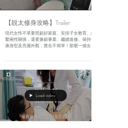
【靚太修身攻略】Trailer
現代女性不單要照顧好家庭、安排子女教育、維
繫兩性關係，還要兼顧事業、繼續進修、保持健
康身型及亮麗外觀，實在不簡單！那麼一個女人
結咗婚、生咗仔，點樣先至唔會變「師奶」？如
何才能夠成為一位「靚太」呢？究竟有何攻略？
快啲click入去《靚太修身攻略》睇下啦！此片只
為Trailer Ve
Load video