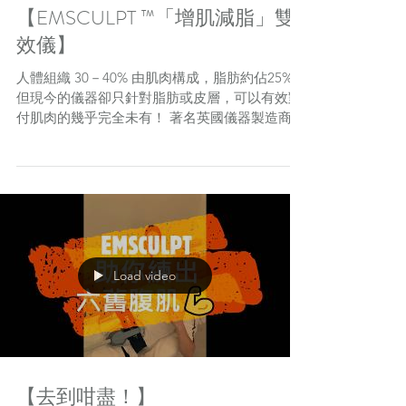
【EMSCULPT ™「增肌減脂」雙
效儀】
人體組織 30－40% 由肌肉構成，脂肪約佔25%，
但現今的儀器卻只針對脂肪或皮層，可以有效對
付肌肉的幾乎完全未有！ 著名英國儀器製造商
BTL 突破醫療科技，最新研發推出 EMSCULPT
™，為全球唯一「增肌減脂」雙效儀，獲美國
FDA、歐盟 CE...
Load video
【去到咁盡！】