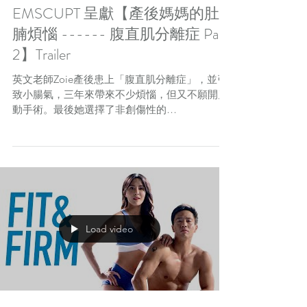
EMSCUPT 呈獻【產後媽媽的肚
腩煩惱 ------ 腹直肌分離症 Part
2】Trailer
英文老師Zoie產後患上「腹直肌分離症」，並引
致小腸氣，三年來帶來不少煩惱，但又不願開刀
動手術。最後她選擇了非創傷性的
EMSCULPT，希望利用 HIFEM 技術令腹肌再
現、「肚腩」不再！Zoie於 VITALAGE 完成了6
次治療，究竟效果如何？當中原理又是怎麼樣
的？那一定要
Load video