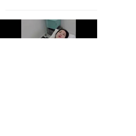
保持美好身段，才能把仙氣繼續散發出來，活得
更加精彩！要把每個角色做好，達到 Work Life...
Load video
CoCo點解你咁瘦，仲要做
EMSCULPT 嘅？
*** 瘦 ≠ Fit *** CoCo說得對！今時今日追求的
並不是瘦，而是 Fit！我們需要線條健康美，
EMSCULPT 可以鍛鍊肌肉，強化核心肌群 (Core
Muscles) ，塑造馬甲線，令腹肌更強更有力，有
效保護脊椎！CoCo，努力呀，注意呼吸配合，