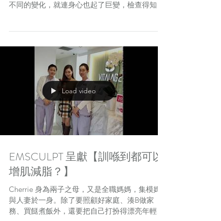
不同的變化，就連身心也起了巨變，檢查得知體
內肌肉量偏低，脂肪就偏高。EMSCULPT 能夠
同時溶脂及強化肌肉，正正切合她產後所需，醫
學研究證實絕對可以一石二鳥 (脂肪減少...
Load video
EMSCULPT 呈獻【訓喺到都可以
增肌減脂？】
Cherrie 身為兩子之母，又是全職媽媽，集模媽
與人妻於一身。除了要照顧好家庭、湊B做家
務、買餸煮飯外，還要把自己打扮得漂亮年輕，