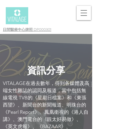
日間醫療中心牌照 DP000301
資訊分享
VITALAGE在過去數年，得到各媒體及高
端女性雜誌的認同及報道，當中包括無
線電視 TVB的《星期日檔案》和《東張
西望》、新聞台的新聞報道、明珠台的
《Pearl Report》、鳳凰衛視的《港人自
講》、澳門電台的《靚太好易做》、
《英文虎報》、《BAZAAR》、