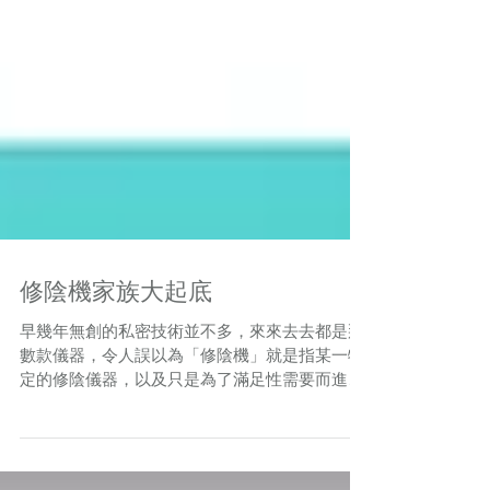
修陰機家族大起底
早幾年無創的私密技術並不多，來來去去都是那
數款儀器，令人誤以為「修陰機」就是指某一特
定的修陰儀器，以及只是為了滿足性需要而進行
的治療！但近年市場開始放下有色眼鏡，認同修
陰機可以改善女性的生理健康，而且療效顯著。