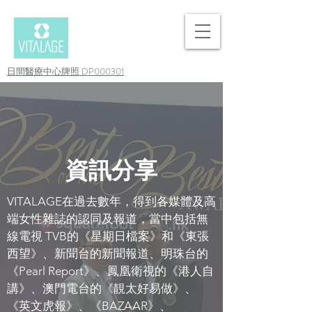
日間醫療中心牌照 DP000301
資訊分享
VITALAGE在過去數年，得到各媒體及高
端女性雜誌的認同及報道，當中包括無
線電視 TVB的《星期日檔案》和《東張
西望》、新聞台的新聞報道、明珠台的
《Pearl Report》、鳳凰衛視的《港人自
講》、澳門電台的《靚太好易做》、
《英文虎報》、《BAZAAR》、