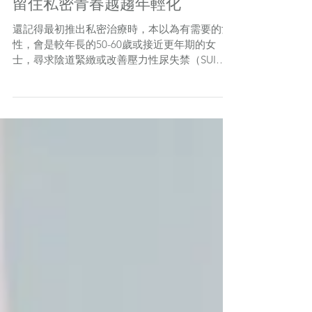
留住私密青春越趨年輕化
還記得最初推出私密治療時，本以為有需要的女
性，會是較年長的50-60歲或接近更年期的女
士，尋求陰道緊緻或改善壓力性尿失禁（SUI
Stress Urinary Incontinence）。 結果，經過這幾
年專注私密治療的臨床經驗，發現了一個意想不
到的情況：修陰機並非長者專利...