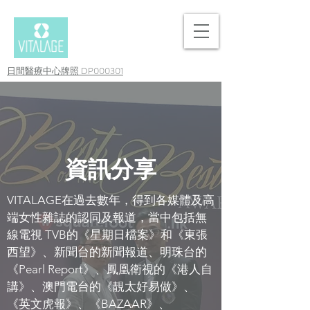
日間醫療中心牌照 DP000301
資訊分享
VITALAGE在過去數年，得到各媒體及高
端女性雜誌的認同及報道，當中包括無
線電視 TVB的《星期日檔案》和《東張
西望》、新聞台的新聞報道、明珠台的
《Pearl Report》、鳳凰衛視的《港人自
講》、澳門電台的《靚太好易做》、
《英文虎報》、《BAZAAR》、