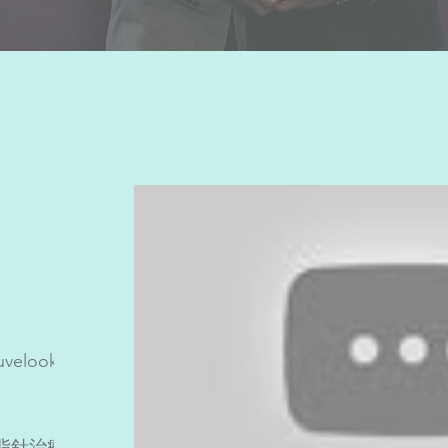
velook
體
消脂針治療