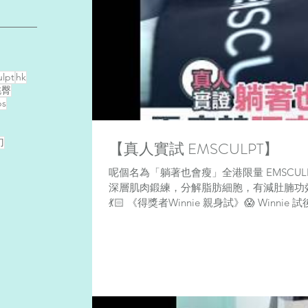
lpt
hk
桃臀
bs
刀
【真人實試 EMSCULPT】
呢個名為「躺著也會瘦」全港限量 EMSCULP
深層肌肉鍛練，分解脂肪細胞，有減肚腩功效，去 
💃🏻 《得獎者Winnie 親身試》😱 Winn