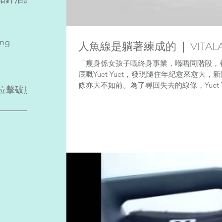
ing
人魚線是躺著練成的 ❘ VITALA
「瘦身係女孩子嘅終身事業，喺唔同階段，
底嘅Yuet Yuet，發現隨住年紀愈來愈大，
條亦大不如前。為了尋回失去的線條，Yuet Yuet 
位擊破脂