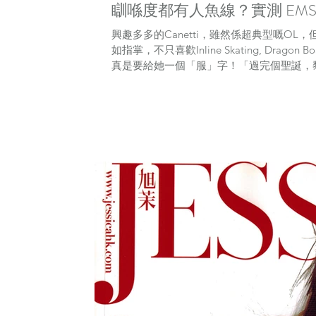
瞓喺度都有人魚線？實測 EMSC
興趣多多的Canetti，雖然係超典型嘅O
如指掌，不只喜歡Inline Skating, Dragon Boat
真是要給她一個「服」字！「過完個聖誕，黎