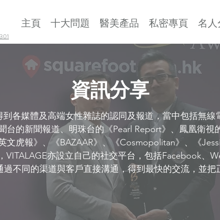
主頁
十大問題
醫美產品
私密專頁
名人
01
資訊分享
年，得到各媒體及高端女性雜誌的認同及報道，當中包括無線電
台的新聞報道、明珠台的《Pearl Report》、鳳凰衛
報》、《BAZAAR》、《Cosmopolitan》、《Jessi
ITALAGE亦設立自己的社交平台，包括Facebook、WeCh
可以通過不同的渠道與客戶直接溝通，得到最快的交流，並