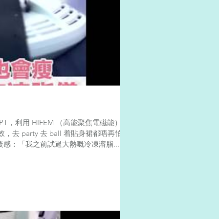
T，利用 HIFEM （高能聚焦電磁能）作
party 去 ball 着貼身裙都唔再怕
ie 試後感：「我之前試過大熱嘅冷凍溶脂...