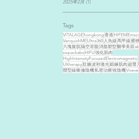
2025年2月
(1)
1 篇文章
Tags
VITALAGE
hongkong
香港
HIFEM
Emscu
VanquishME
Ultra360
人魚線
馬甲線
蜜
六塊腹肌
隔空溶脂
消脂塑型
醫學美容
a
sixpackabs
HIFU
強化肌肉
HighIntensityFocusedElectromagnetic
Ultherapy
肚腩
皮秒激光
鍛鍊肌肉
超聲
體型線條
修陰機
私密治療
收陰機
Viveve