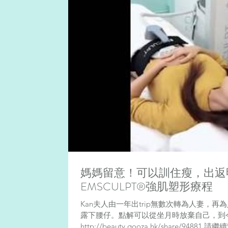
媽媽留意！可以訓住瘦，出返明顯
EMSCULPT®強肌塑形療程
Kan夫人由一年出trip無數次轉為人妻，
露下腰仔。點解可以從坐月時放棄自己，到
http://beauty.qooza.hk/share/94881 請繼