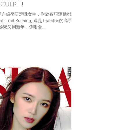
ULPT！
L，但亦係坐唔定嘅女生，對於各項運動都瞭
, Trail Running, 還是Triathlon的高手，
緊又到新年，係咁食...