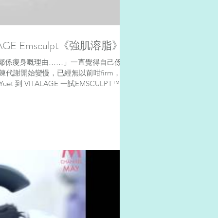
GE Emsculpt《強肌溶脂》
都係瘦身嘅理由……」一直覺得自己係瘦
新陳代謝開始變慢，已經無以前咁firm，線
到 VITALAGE 一試EMSCULPT™...