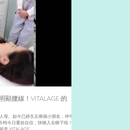
腰線！VITALAGE 的
再為人母。如今已經生左兩個小朋友，仲可以
今時今日重拾自信，快啲入去睇下啦！
續留意 VITALAGE...