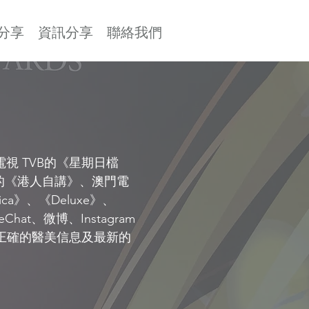
分享
資訊分享
聯絡我們
視 TVB的《星期日檔
視的《港人自講》、澳門電
ca》、《Deluxe》、
at、微博、Instagram
把正確的醫美信息及最新的