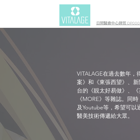
日間醫療中心牌照 DP0003
VITALAGE在過去數
案》和《東張西望》、新聞
台的《靚太好易做》、《英文虎
《MORE》等雜誌。同時，V
及Youtube等，希望
醫美技術傳遞給大眾。