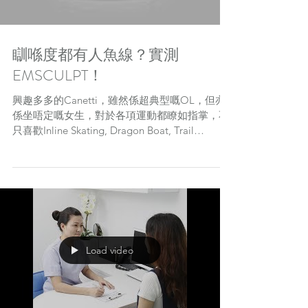
瞓喺度都有人魚線？實測
EMSCULPT！
興趣多多的Canetti，雖然係超典型嘅OL，但亦
係坐唔定嘅女生，對於各項運動都瞭如指掌，不
只喜歡Inline Skating, Dragon Boat, Trail
Running, 還是Triathlon的高手，真是要給她一個
「服」字！「過完個聖誕，黎緊又到新年，係咁
食...
Load video