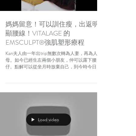
媽媽留意！可以訓住瘦，出返明
顯腰線！VITALAGE 的
EMSCULPT®強肌塑形療程
Kan夫人由一年出trip無數次轉為人妻，再為人
母。如今已經生左兩個小朋友，仲可以露下腰
仔。點解可以從坐月時放棄自己，到今時今日重
拾自信，快啲入去睇下啦！
http://beauty.qooza.hk/share/94881 請繼續留意
VITALAGE...
Load video