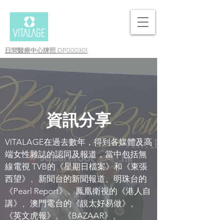
日間醫療中心牌照 DP000301
資訊分享
VITALAGE在過去數年，得到各媒體及高
端女性雜誌的認同及報道，當中包括無
線電視 TVB的《星期日檔案》和《東張
西望》、新聞台的新聞報道、明珠台的
《Pearl Report》、鳳凰衛視的《港人自
講》、澳門電台的《靚太好易做》、
《英文虎報》、《BAZAAR》、