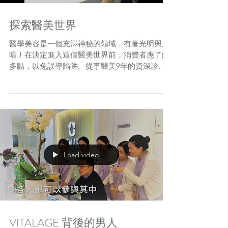
探索醫美世界
醫學美容是一個充滿神秘的領域，有著光明與黑
暗！在決定進入這個醫美世界前，消費者應了解
多點，以免誤導陷阱。從事醫美9年的資深診所
護士 Yan，真情剖白在醫美世界所遇到的困難及
挑戰，與大家訴說在進行醫美治療前又應注意些
什麼呢？快些click 入去睇啦！ ...
Load video
VITALAGE 背後的男人