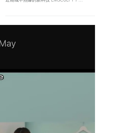
《Jessica Magazine》2018 Dec issue 節日購
物，除了化妝佳品、護膚產品外，大家會否想起
近期城中熱爆的新科技 EMSCULPT？
EMSCULPT 以獨家專利的 HIFEM 技術達至強肌
溶脂，肌肉於30分鐘極限收縮高達20,000次，進
入同時溶脂及強...