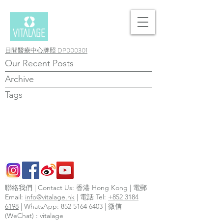
日間醫療中心牌照 DP000301
Our Recent Posts
Archive
Tags
聯絡我們 | Contact Us: 香港 Hong Kong | 電郵
Email:
info@vitalage.hk
| 電話 Tel:
+852 3184
6198
| WhatsApp:
852 5164 6403
| 微信
(WeChat) : vitalage