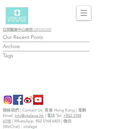
日間醫療中心牌照 DP000301
Our Recent Posts
Archive
Tags
聯絡我們 | Contact Us: 香港 Hong Kong | 電郵
Email:
info@vitalage.hk
| 電話 Tel:
+852 3184
6198
| WhatsApp:
852 5164 6403
| 微信
(WeChat) : vitalage