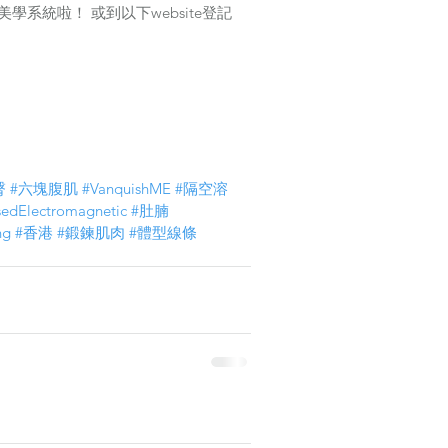
修身美學系統啦！ 或到以下website登記
臀
#六塊腹肌
#VanquishME
#隔空溶
sedElectromagnetic
#肚腩
ng
#香港
#鍛鍊肌肉
#體型線條