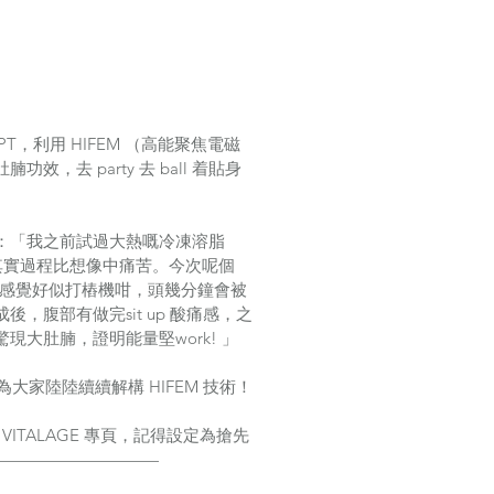
T，利用 HIFEM （高能聚焦電磁
，去 party 去 ball 着貼身
試後感：「我之前試過大熱嘅冷凍溶脂 
扭，其實過程比想像中痛苦。今次呢個 
震動感覺好似打樁機咁，頭幾分鐘會被
，腹部有做完sit up 酸痛感，之
大肚腩，證明能量堅work! 」
 會為大家陸陸續續解構 HIFEM 技術！
VITALAGE 專頁，記得設定為搶先
————————————