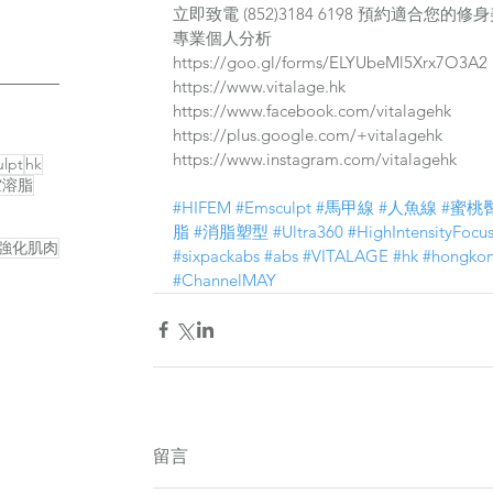
立即致電 (852)3184 6198 預約適合您的
專業個人分析
https://goo.gl/forms/ELYUbeMl5Xrx7O3A2
https://www.vitalage.hk
https://www.facebook.com/vitalagehk
https://plus.google.com/+vitalagehk
https://www.instagram.com/vitalagehk
lpt
hk
空溶脂
#HIFEM
#Emsculpt
#馬甲線
#人魚線
#蜜桃
脂
#消脂塑型
#Ultra360
#HighIntensityFocu
強化肌肉
#sixpackabs
#abs
#VITALAGE
#hk
#hongko
#ChannelMAY
留言