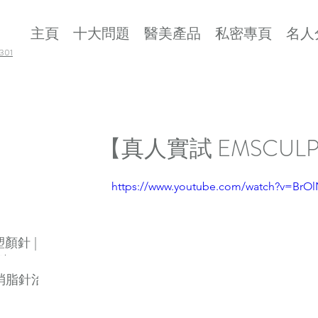
主頁
十大問題
醫美產品
私密專頁
名人
01
【真人實試 EMSCUL
https://www.youtube.com/watch?v=BrOl
 塑顏針 |
劑
素消脂針治