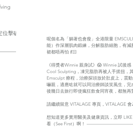
lving
定位擊破
呢個名為「躺著也會瘦」全港限量 EMSCULP
能）作深層肌肉鍛練，分解脂肪細胞，有減肚腩功效
裙都唔再怕 💃🏻
《得獎者Winnie 親身試》😱 Winnie 
Cool Sculpting，凍完脂肪再被人手搓
Emsculpt 療程，治療探頭放於肚皮上，
嚇親，適應咗就可以同治療師談笑風生，完成後
後幾日去旅行即使瘋狂飲食同宵夜，都無再驚現
請繼續留意 VITALAGE 專頁，VITALAGE
想知道更多實用醫美及健康資訊，立即 LIKE 
看（See First）啊！ ————————