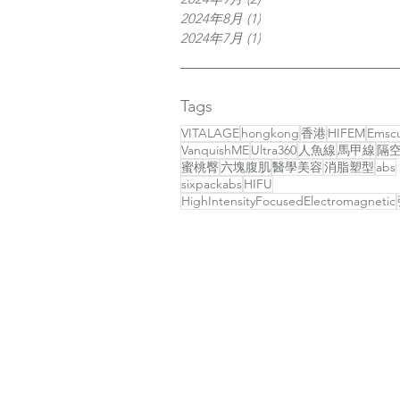
2024年8月
(1)
1 篇文章
2024年7月
(1)
1 篇文章
Tags
VITALAGE
hongkong
香港
HIFEM
Emscu
VanquishME
Ultra360
人魚線
馬甲線
隔
蜜桃臀
六塊腹肌
醫學美容
消脂塑型
abs
sixpackabs
HIFU
HighIntensityFocusedElectromagnetic