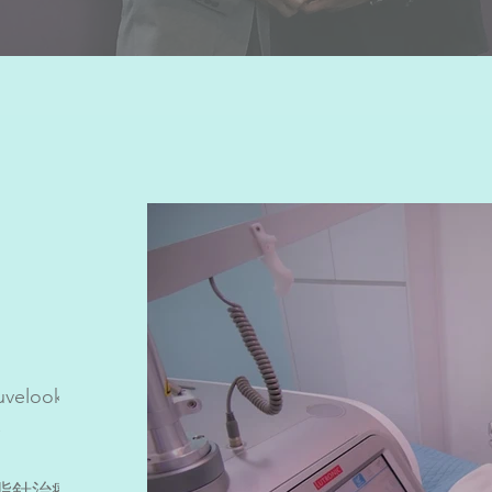
velook
體
消脂針治療