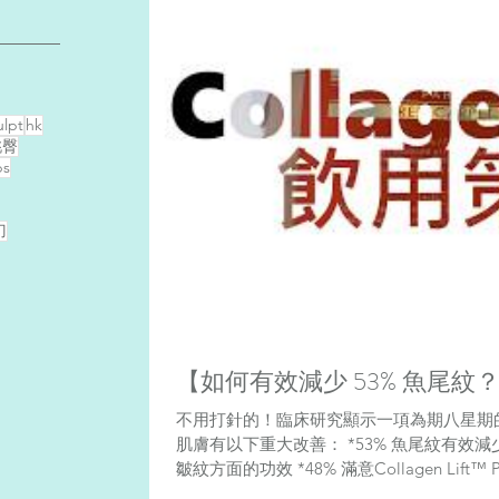
lpt
hk
桃臀
bs
刀
【如何有效減少 53% 魚尾紋
不用打針的！臨床研究顯示一項為期八星期的試驗中
肌膚有以下重大改善： *53% 魚尾紋有效減少 *87% 滿意Collagen Lift™ Paris 
皺紋方面的功效 *48% 滿意Collagen Lift™ P