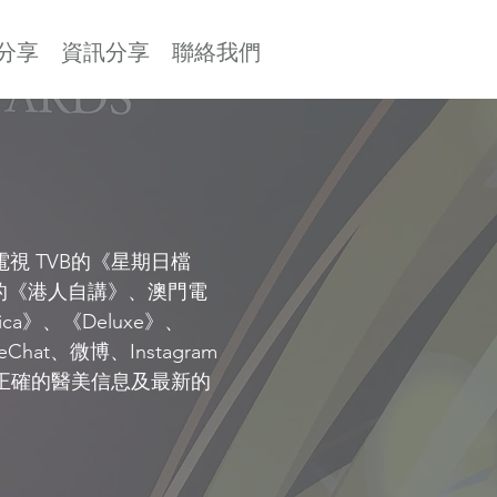
分享
資訊分享
聯絡我們
視 TVB的《星期日檔
視的《港人自講》、澳門電
ca》、《Deluxe》、
at、微博、Instagram
把正確的醫美信息及最新的