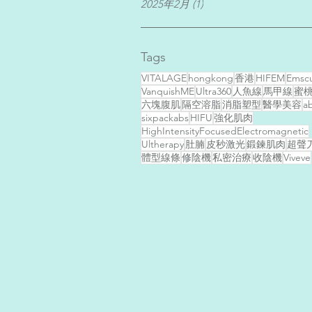
2025年2月
(1)
1 篇文章
Tags
VITALAGE
hongkong
香港
HIFEM
Emscu
VanquishME
Ultra360
人魚線
馬甲線
蜜
六塊腹肌
隔空溶脂
消脂塑型
醫學美容
a
sixpackabs
HIFU
強化肌肉
HighIntensityFocusedElectromagnetic
Ultherapy
肚腩
皮秒激光
鍛鍊肌肉
超聲
體型線條
修陰機
私密治療
收陰機
Viveve