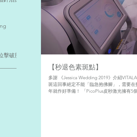
ing
位擊破脂
【秒退色素斑點】
多謝 《Jessica Wedding 2019》介紹
斑這回事絕定不能「臨急抱佛腳」，需要在拍攝pr
年就作好準備！ 「PicoPlus皮秒激光擁有