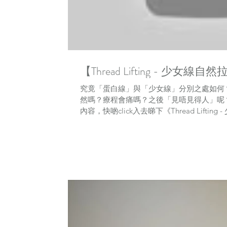
【Thread Lifting - 少女線
究竟「蛋白線」與「少女線」分別之處如何
然嗎？療程會痛嗎？之後「見唔見得人」呢？想了解更
內容，快啲click入去睇下《Thread Liftin
啦！...