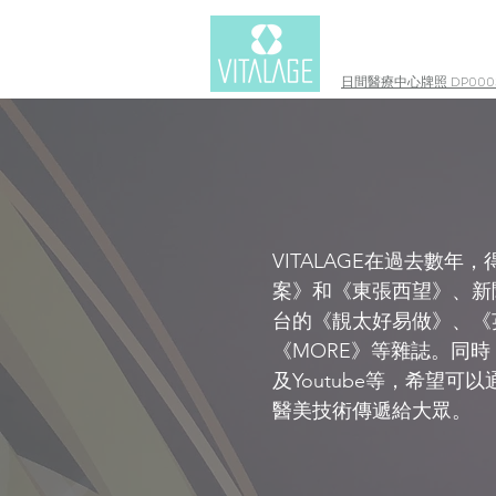
日間醫療中心牌照 DP0003
VITALAGE在過去數
案》和《東張西望》、新聞
台的《靚太好易做》、《英文虎
《MORE》等雜誌。同時，V
及Youtube等，希望
醫美技術傳遞給大眾。