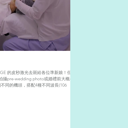
VITALAGE 的皮秒激光去斑給各位準新娘！但去
e-wedding photo或婚禮前大概半
5個不同的機頭，搭配4種不同波長(106