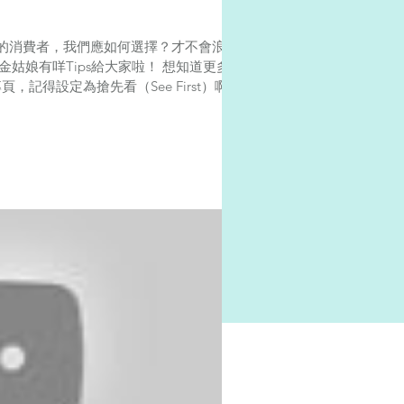
的消費者，我們應如何選擇？才不會浪費
下金姑娘有咩Tips給大家啦！ 想知道更多實
 專頁，記得設定為搶先看（See First）啊！