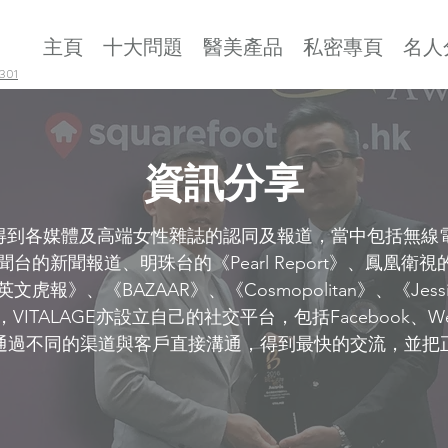
主頁
十大問題
醫美產品
私密專頁
名人
01
資訊分享
年，得到各媒體及高端女性雜誌的認同及報道，當中包括無線電
台的新聞報道、明珠台的《Pearl Report》、鳳凰衛
報》、《BAZAAR》、《Cosmopolitan》、《Jessi
ITALAGE亦設立自己的社交平台，包括Facebook、WeCh
可以通過不同的渠道與客戶直接溝通，得到最快的交流，並