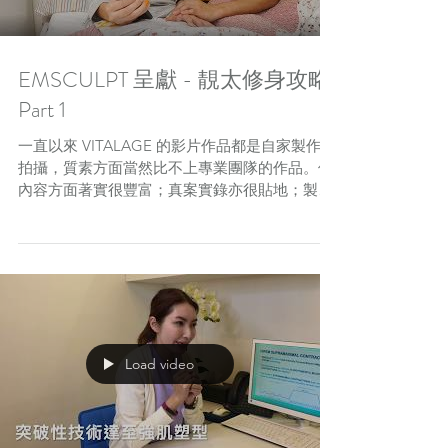
EMSCULPT 呈獻 - 靚太修身攻略
Part 1
一直以來 VITALAGE 的影片作品都是自家製作及
拍攝，質素方面當然比不上專業團隊的作品。但
內容方面著實很豐富；真案實錄亦很貼地；製作
用心度也很高，相信這些都是值得嘉許的！為了
更上一層樓，今次 VITALAGE 誠意請來經驗豐
富、獲獎無數的微電影導演郭海誠 Oscar...
Load video