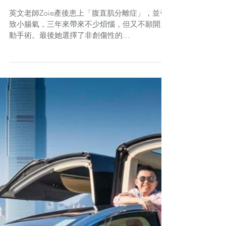
英文老師Zoie產後患上「腹直肌分離症」，並引
致小腸氣，三年來帶來不少煩惱，但又不願開刀
動手術。最後她選擇了非創傷性的
EMSCULPT，希望利用 HIFEM 技術令腹肌再
現、「肚腩」不再！Zoie於 VITALAGE 完成了6
次治療，究竟效果如何？當中原理又是怎麼樣
的？治...