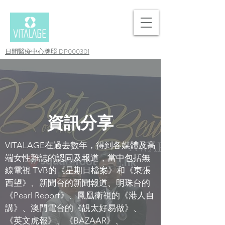
日間醫療中心牌照 DP000301
資訊分享
VITALAGE在過去數年，得到各媒體及高
端女性雜誌的認同及報道，當中包括無
線電視 TVB的《星期日檔案》和《東張
西望》、新聞台的新聞報道、明珠台的
《Pearl Report》、鳳凰衛視的《港人自
講》、澳門電台的《靚太好易做》、
《英文虎報》、《BAZAAR》、