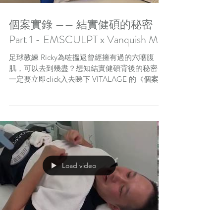
個案實錄 —— 結實健碩的秘密
Part 1 - EMSCULPT x Vanquish Me
足球教練 Ricky為咗搵返曾經擁有過的六嚿腹
肌，可以去到幾盡？想知結實健碩背後的秘密，
一定要立即click入去睇下 VITALAGE 的《個案實
錄》啦！ https://youtu.be/RukQTwo8RMQ 請繼
續留意 VITALAGE 專頁，VITALAGE...
Load video