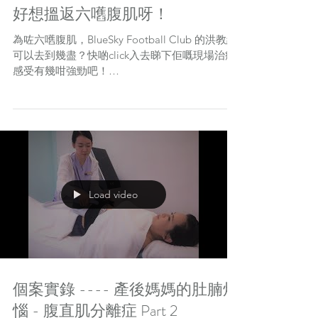
好想搵返六嚿腹肌呀！
為咗六嚿腹肌，BlueSky Football Club 的洪教練
可以去到幾盡？快啲click入去睇下佢嘅現場治療
感受有幾咁強勁吧！
https://youtu.be/SWP_Xh7n6dg 請繼續留意
VITALAGE 專頁，VITALAGE 會為大家陸陸續續
解構...
Load video
個案實錄 ---- 產後媽媽的肚腩煩
惱 - 腹直肌分離症 Part 2