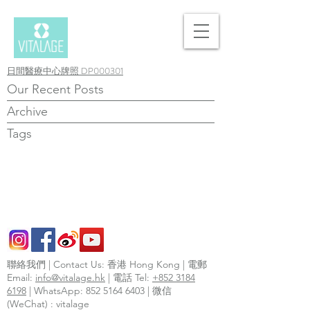
日間醫療中心牌照 DP000301
Our Recent Posts
Archive
Tags
聯絡我們 | Contact Us: 香港 Hong Kong | 電郵
Email:
info@vitalage.hk
| 電話 Tel:
+852 3184
6198
| WhatsApp:
852 5164 6403
| 微信
(WeChat) : vitalage