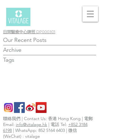
日間醫療中心牌照 DP000301
Our Recent Posts
Archive
Tags
聯絡我們 | Contact Us: 香港 Hong Kong | 電郵
Email:
info@vitalage.hk
| 電話 Tel:
+852 3184
6198
| WhatsApp:
852 5164 6403
| 微信
(WeChat) : vitalage