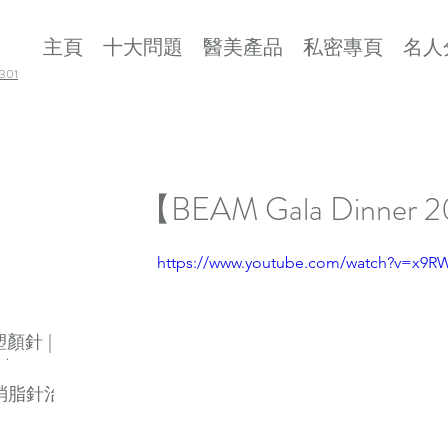
主頁
十大問題
醫美產品
私密專頁
名人
01
【BEAM Gala Dinner 
https://www.youtube.com/watch?v=x9R
 塑顏針 |
劑
素消脂針治