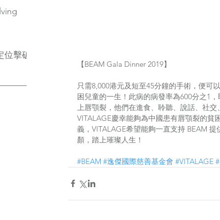
lving
定位擊破
【BEAM Gala Dinner 2019】
只需8,000港元及短至45分鐘的手術，便可
困兒童的一生！此病的病發率為600分之1
上唇顎裂，他們在進食、聆聽、說話、社交
VITALAGE慶幸能夠為中國患有唇顎裂的
義，VITALAGE希望能夠一直支持 BEA
顏，踏上璀璨人生！
#BEAM
#逸傑國際慈善基金會
#VITALAGE