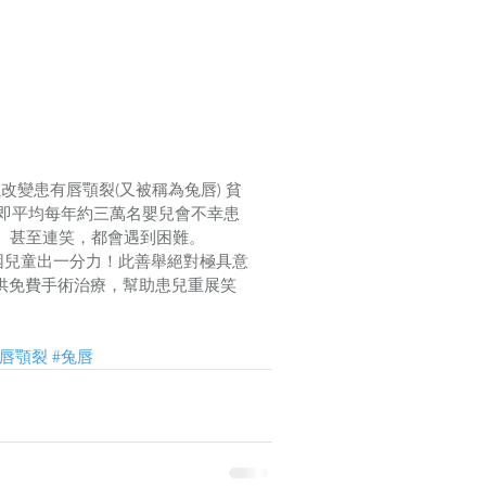
以改變患有唇顎裂(又被稱為兔唇) 貧
，即平均每年約三萬名嬰兒會不幸患
、甚至連笑，都會遇到困難。
貧困兒童出一分力！此善舉絕對極具意
M 提供免費手術治療，幫助患兒重展笑
#唇顎裂
#兔唇