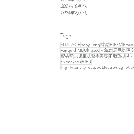
2024年8月
(1)
1 篇文章
2024年7月
(1)
1 篇文章
Tags
VITALAGE
hongkong
香港
HIFEM
Emscu
VanquishME
Ultra360
人魚線
馬甲線
隔
蜜桃臀
六塊腹肌
醫學美容
消脂塑型
abs
sixpackabs
HIFU
HighIntensityFocusedElectromagnetic