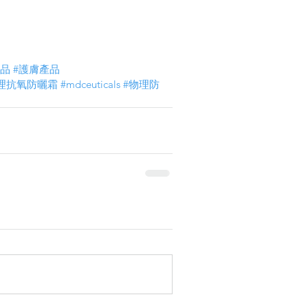
產品
#護膚產品
理抗氧防曬霜
#mdceuticals
#物理防