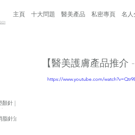
主頁
十大問題
醫美產品
私密專頁
名人
01
【醫美護膚產品推介 -
https://www.youtube.com/watch?v=Qtr
 塑顏針 |
劑
素消脂針治