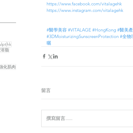
https://www.facebook.com/vitalagehk
https://www.instagram.com/vitalagehk
#醫學美容
#VITALAGE
#HongKong
#醫美
#3DMoisturizingSunscreenProtection
#全物
曬
lpt
hk
空溶脂
強化肌肉
留言
撰寫留言......