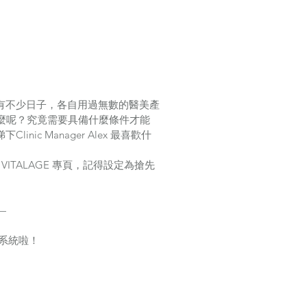
業已有不少日子，各自用過無數的醫美產
麼呢？究竟需要具備什麼條件才能
nic Manager Alex 最喜歡什
VITALAGE 專頁，記得設定為搶先
—
美學系統啦！